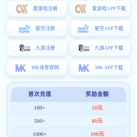
首页
/
体育资讯
莱奥的离队消息引起了广泛关注，他在宣布离队时表
示愿意为米兰奉献一切，并期待新的联赛挑战。这一
决定不仅是他职业生涯的重要转折点，也标志着米兰
足球俱乐部的一个新篇章。文章将从莱奥个人发展、
对米兰的贡献、未来展望以及球迷反应四个方面进行
详细阐述，深入探讨这一事件所带来的影响和意义。
1、莱奥个人发展历程
莱奥自小便展现出过人的足球天赋，在青训时期就吸
引了不少豪门球队的注意。他在葡萄牙体育的表现令
他迅速崭露头角，随后转会至里斯本竞技，成为球队