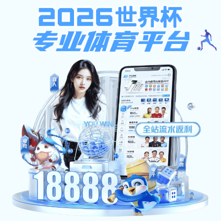
注册入口
全天更新 ·
beat365官方网
站入口
赛事实时同步
无论您身在何处，
beat365官方网站入口APP
为您
带来高速、高清、稳定的观赛体验。
下载客户端
网页端访问