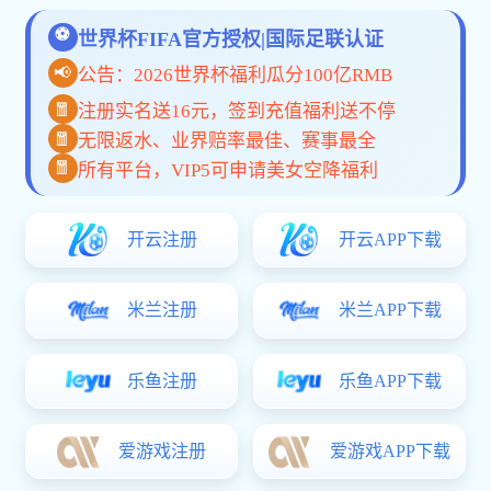
二、账户注册与使用
注册时请提供真实、完整且最新的个人信息。
用户有责任保护好自己的账户信息，若因自身原因造成账户被盗
用，本平台不承担责任。
账户专属注册者本人使用，严禁出借、转让或共享。
三、服务内容
平台主要提供赛事追踪、比分直播、热门资讯、用户讨论等功能，相
关服务会根据beat·365(中国)官方网站平台策略动态调整。
四、用户行为规范
为维护平台秩序，用户不得从事以下行为：
发布违法、暴力、歧视或具有误导性的内容
侵犯他人合法权益（包括知识产权和隐私）