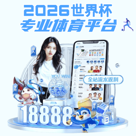
注册入口
用户使用协议
版本号：v1.0 ｜ 最近更新：2025年7月
一、协议的接受
在您开始使用beat365官方网站入口平台提供的任何服务之前，请务
必阅读并理解本协议内容。访问、注册、浏览或使用即代表您接受所
有条款。