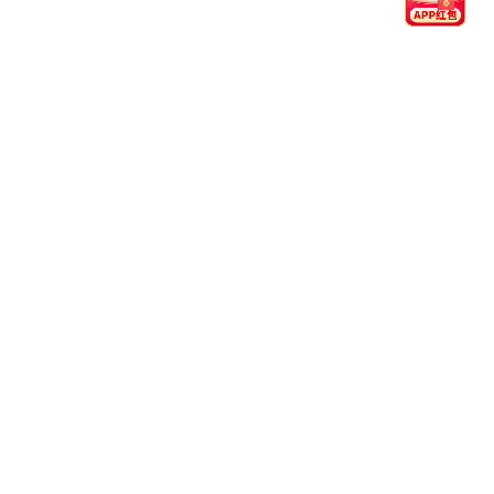
同时根据用户地理位置适配页面时区与本地显示，优化
beat·365(中国)官方网站 的跨区域使用体验。
荣誉与成就
beat365官方网站入口 在多个国际赛事科技平台评比中脱颖
而出，持续提升安全性与观赛体验。