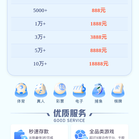
1、对英超联赛的持续热爱
安赫尔·戈麦斯在曼联成长期间，对英超联赛产生了深
厚的感情。在他心中，英超不仅仅是一项体育赛事，
更是文化与激情交融的平台。他在社交媒体上时常分
享自己观看比赛时的心得体会，表达自己对于球队和
球员们表现的看法。这种参与，让他即使身处异地，
也能与英超保持紧密联系。
随着职业生涯的发展，戈麦斯逐渐认识到英超联赛在
全球范围内的重要性。他经常分析各支球队之间的发
展动态，并试图理解不同战术风格如何影响比赛结
果。这种深入研究，不仅提升了他的足球视野，也让
他更加珍惜自己曾经作为一名球员所获得的一切经