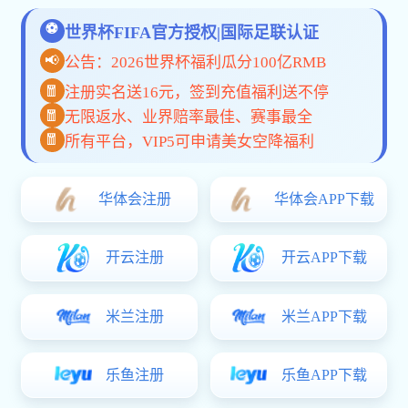
安赫尔戈麦斯离开曼联后对英格兰
足球的深切情感与关注
2026-06-11 14:49
55 次阅读