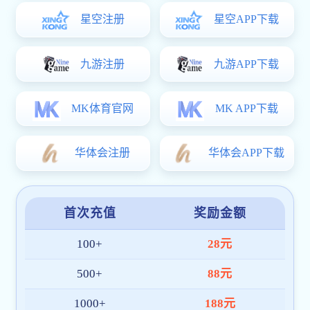
实时信息与多终端互动体验。平台以稳定技术架构和合规体
系赢得市场认可，深受beat·365(中国)官方网站用户喜爱。
技术驱动，性能优先
平台采用自研系统架构，持续优化加载速度与数据传
输流程，通过部署全球 CDN 加速节点，实现不同地
区高速访问与高并发下的稳定运行，全面提升用户操
作流畅度。
以信任构建口碑