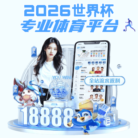
注册入口
全天更新 ·
beat365官方网
站入口
赛事实时同步
无论您身在何处，
beat365官方网站入口APP
为您
带来高速、高清、稳定的观赛体验。
下载客户端
网页端访问