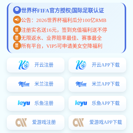
beat365官方网站入口 · 值得信赖的体
育数据平台
beat365官方网站入口 专注于构建一个以赛事内容、数据服
务与智能分析为核心的数字生态平台，聚焦全球体育用户的