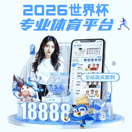
注册入口
全天更新 ·
beat365官方网
站入口
赛事实时同步
无论您身在何处，
beat365官方网站入口APP
为您
带来高速、高清、稳定的观赛体验。
下载客户端
网页端访问