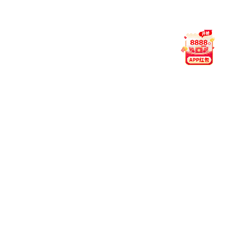
每一次更新，都是为提供更高效、更沉浸式的赛事体验而前
行。
2023年12月20日 · App v5.4.0
世界杯期间数据展示全面提速
升级数据缓存方案，应对多场赛事同时加载时的性能压
力。
对球员动态与进球动画进行了流畅度优化，适配主流网
络环境。
新增“精彩回看”模块，重点赛事集锦支持一键快速回
放。
2023年11月2日 · App v5.3.6
电竞赛事专属页上线，强化交互体验
增设“战队动态”区块，涵盖近期赛程与战力变化。
适配旧机型夜间模式，解决字体样式兼容问题。