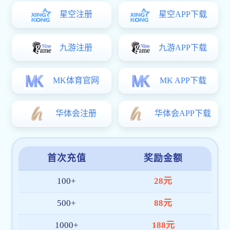
实时信息与多终端互动体验。平台以稳定技术架构和合规体
系赢得市场认可，深受beat·365(中国)官方网站用户喜爱。
技术驱动，性能优先
平台采用自研系统架构，持续优化加载速度与数据传
输流程，通过部署全球 CDN 加速节点，实现不同地
区高速访问与高并发下的稳定运行，全面提升用户操
作流畅度。
以信任构建口碑