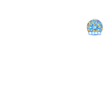
互动内容
提供多种媒体形式如图文、短视频、集锦回顾，提升
beat365官方网站入口 的平台使用粘性与用户参与感。
多维安全防御模型
beat365官方网站入口从多个层面构建立体式防御体系，涵
盖数据传输、账户操作与隐私保护，力求为用户营造安全、
稳定的使用体验。