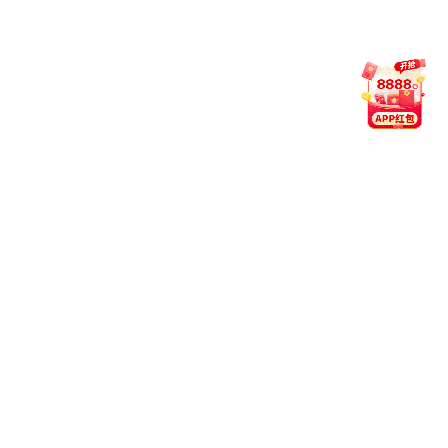
每一次更新，都是为提供更高效、更沉浸式的赛事体验而前
行。
2023年12月20日 · App v5.4.0
世界杯期间数据展示全面提速
升级数据缓存方案，应对多场赛事同时加载时的性能压
力。
对球员动态与进球动画进行了流畅度优化，适配主流网
络环境。
新增“精彩回看”模块，重点赛事集锦支持一键快速回
放。
2023年11月2日 · App v5.3.6
电竞赛事专属页上线，强化交互体验
增设“战队动态”区块，涵盖近期赛程与战力变化。
适配旧机型夜间模式，解决字体样式兼容问题。