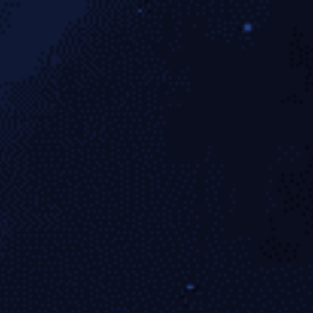
t365官方网站入口 · 应用版本
每一次更新，都是为提供更高效、更沉浸式的赛事体验而前行。
的性能压力。
配主流网络环境。
快速回放。