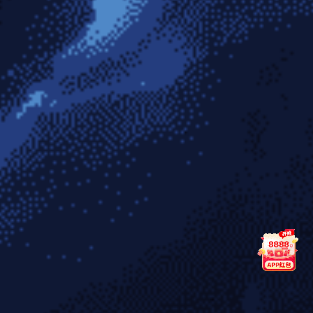
互动内容
提供多种媒体形式如图文、短视频、集锦回顾，
提升beat365官方网站入口 的平台使用粘性与用
户参与感。