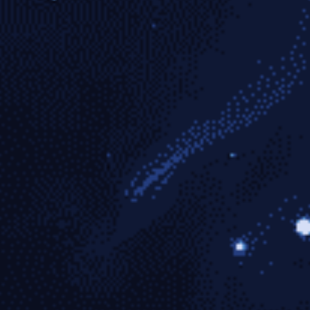
bea
体育直播
涵盖足球、篮球、网球等项目的全球赛事直播，
高清画质、低延迟体验，适合追求流畅观赛的用
户。