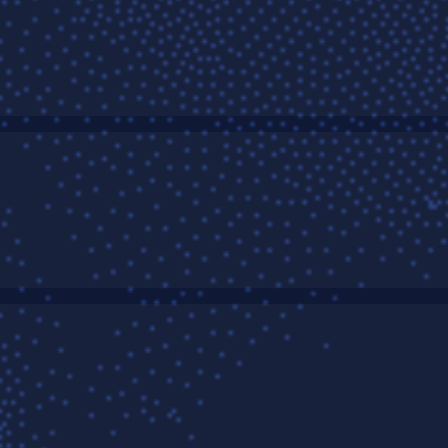
365官方网站入口 · 值得信赖的体
入口 专注于构建一个以赛事内容、数据服务与智能分析为核心的数
动体验。平台以稳定技术架构和合规体系赢得市场认可，深受bea
用户喜爱。
以信任构建口碑
数据传输流程，通过部署
所有服务均基于合规化机
问与高并发下的稳定运行，全
致力于构建高可信度生态