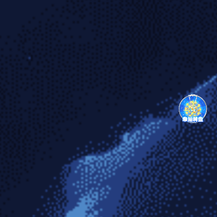
体育动态
数据中心
整合历史战绩、球员状态与赛事趋势，
beat·365(中国)官方网站 为专业用户提供多维度
分析支持。