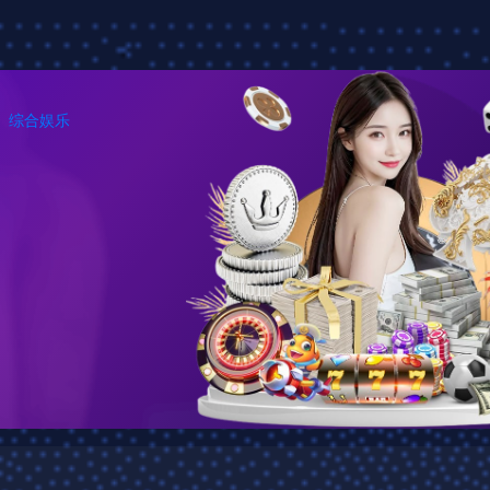
全天更新 ·
be
实时同步
无论您身在何处，
beat36
清、稳定的观赛体验。
下载客户端
网页端