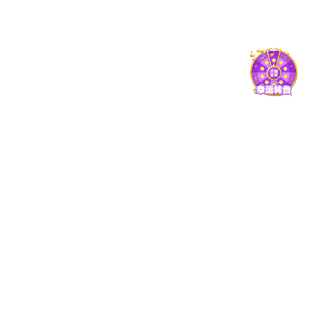
互动内容
提供多种媒体形式如图文、短视频、集锦回顾，提升
beat365官方网站入口 的平台使用粘性与用户参与感。
多维安全防御模型
beat365官方网站入口从多个层面构建立体式防御体系，涵
盖数据传输、账户操作与隐私保护，力求为用户营造安全、
稳定的使用体验。