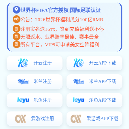
beat365官方网站入口 · 值得信赖的体
育数据平台
beat365官方网站入口 专注于构建一个以赛事内容、数据服
务与智能分析为核心的数字生态平台，聚焦全球体育用户的