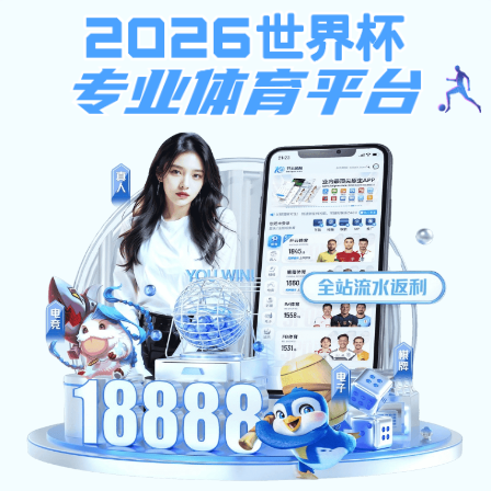
注册入口
全天更新 ·
beat365官方网
站入口
赛事实时同步
无论您身在何处，
beat365官方网站入口APP
为您
带来高速、高清、稳定的观赛体验。
下载客户端
网页端访问