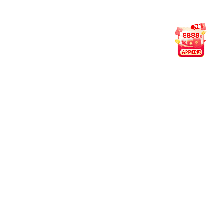
每一次更新，都是为提供更高效、更沉浸式的赛事体验而前
行。
2023年12月20日 · App v5.4.0
世界杯期间数据展示全面提速
升级数据缓存方案，应对多场赛事同时加载时的性能压
力。
对球员动态与进球动画进行了流畅度优化，适配主流网
络环境。
新增“精彩回看”模块，重点赛事集锦支持一键快速回
放。
2023年11月2日 · App v5.3.6
电竞赛事专属页上线，强化交互体验
增设“战队动态”区块，涵盖近期赛程与战力变化。
适配旧机型夜间模式，解决字体样式兼容问题。