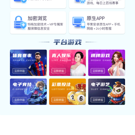
持续优化，数据驱动
平台基于用户行为分析，不断迭代功能细节与视觉交
互体验，结合 AI 智能算法与赛事数据，为用户提供
精准内容分发与个性化推荐，增强整体互动价值。
为什么全球用户都信赖beat365官方网
站入口？
我们不仅是体育赛事数据平台，更是一站式的信
息服务提供商。从实时数据同步到安全机制建
设，再到用户服务体系，beat365官方网站入口
始终致力于为全球用户带来可靠、高效、便捷的