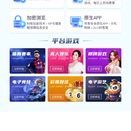
持续优化，数据驱动
平台基于用户行为分析，不断迭代功能细节与视觉交
互体验，结合 AI 智能算法与赛事数据，为用户提供
精准内容分发与个性化推荐，增强整体互动价值。
为什么全球用户都信赖beat365官方网
站入口？
我们不仅是体育赛事数据平台，更是一站式的信
息服务提供商。从实时数据同步到安全机制建
设，再到用户服务体系，beat365官方网站入口
始终致力于为全球用户带来可靠、高效、便捷的