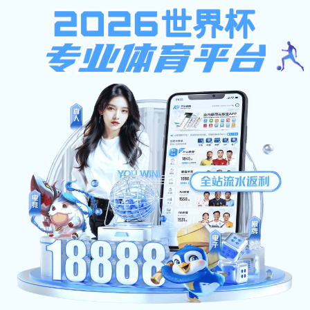
注册入口
全天更新 ·
beat365官方网
站入口
赛事实时同步
无论您身在何处，
beat365官方网站入口APP
为您
带来高速、高清、稳定的观赛体验。
下载客户端
网页端访问