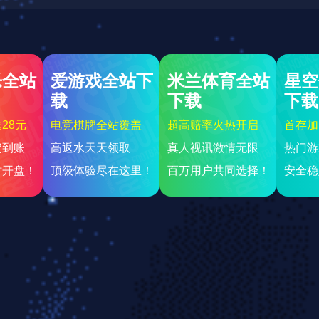
牌形象。
持续优化，数据
65官方网站入口 已服务覆
平台基于用户行为分析，不
运营与本地适配的服务能
能算法与赛事数据，为用
互动价值。
全球用户都信赖beat365官方网