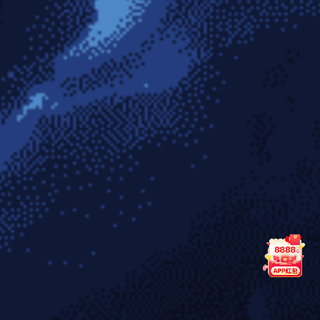
互动内容
提供多种媒体形式如图文、短视频、集锦回顾，
提升beat365官方网站入口 的平台使用粘性与用
户参与感。