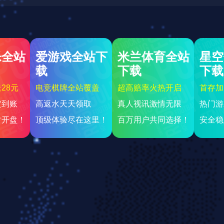
牌形象。
持续优化，数据
65官方网站入口 已服务覆
平台基于用户行为分析，不
运营与本地适配的服务能
能算法与赛事数据，为用
互动价值。
全球用户都信赖beat365官方网