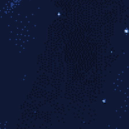
式的信息服务提供商。从实时数据同步到安全机制建
口始终致力于为全球用户带来可靠、高效、便捷的
双重加密
覆盖全球体育赛事
SL 安全协议与
每天更新数千场全球热门体育与电
平台
对用户信息及操作
子竞技赛事，包括英超、NBA、
数据
密处理，打造一个
LOL、羽毛球、F1 等，涵盖主流
应迅
明的体育数据平
与小众赛事，内容全面、分类清
流
。
晰。