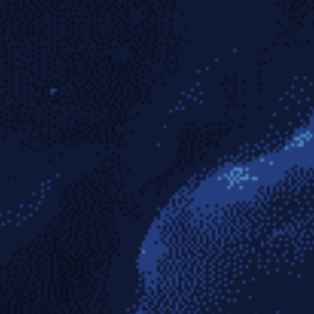
赛事专题
整合重要赛事专题页、球队档案与图文集锦，适
合深入了解比赛背景与阵容走势。