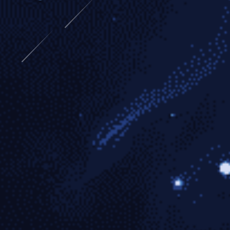
bea
体育直播
涵盖足球、篮球、网球等项目的全球赛事直播，
高清画质、低延迟体验，适合追求流畅观赛的用
户。