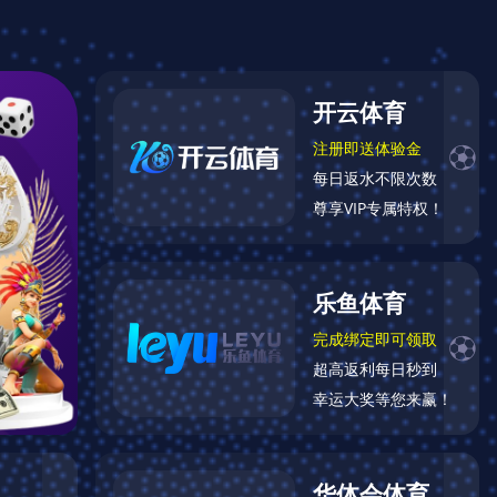
App
公司
体育
注册入口
简介
资讯
at365官方网站入口
赛事
5官方网站入口APP
为您带来高速、高
访问