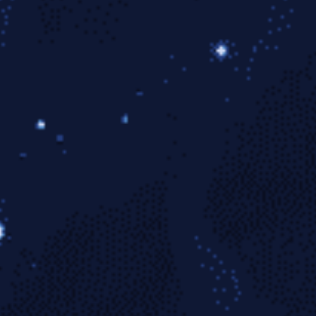
全方位赛事服务
t365官方网站入口 提供覆盖多项目的专业内容，让你随时掌握第一手
赛事解说
多语种解说覆盖国际赛事，结合战术分析与实时
解读，提升用户观赛理解深度。