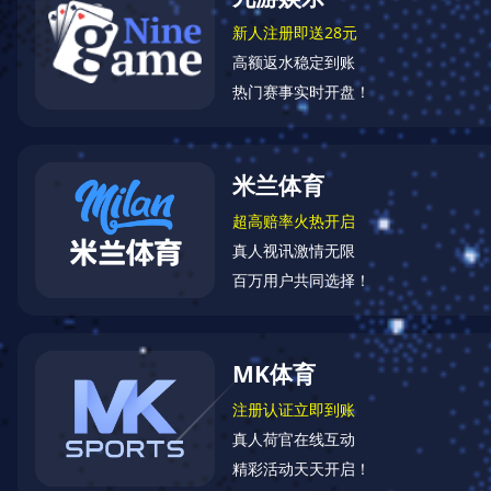
beat
beat365官方网站
用户的实时信息与多终端互
技术驱动，性能优先
平台采用自研系统架构，持续优化加载速度与
全球 CDN 加速节点，实现不同地区高速访