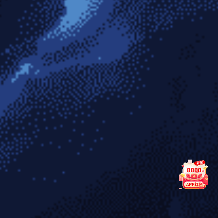
互动内容
提供多种媒体形式如图文、短视频、集锦回顾，
提升beat365官方网站入口 的平台使用粘性与用
户参与感。