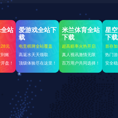
牌形象。
持续优化，数据
65官方网站入口 已服务覆
平台基于用户行为分析，不
运营与本地适配的服务能
能算法与赛事数据，为用
互动价值。
全球用户都信赖beat365官方网