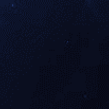
作与隐私保护，力
异常防控层
AI监控
风控预警
系统实时分析登录频率、操作路径等指标，提前
发现可疑行为并及时响应。