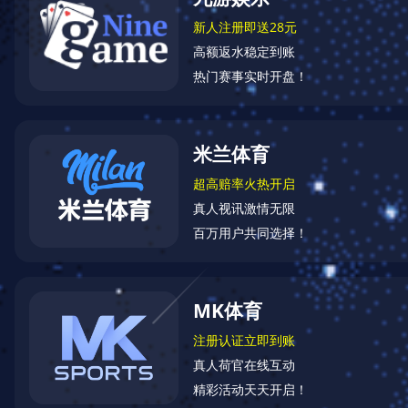
beat
beat365官方网站
用户的实时信息与多终端互
技术驱动，性能优先
平台采用自研系统架构，持续优化加载速度与
全球 CDN 加速节点，实现不同地区高速访