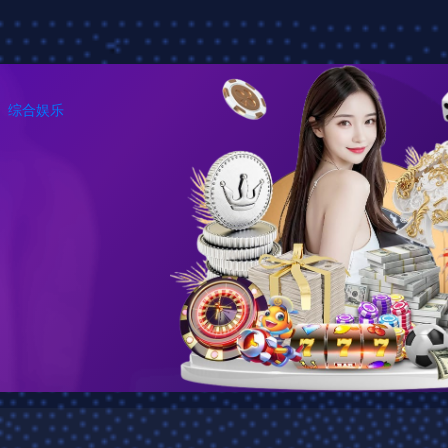
全天更新 ·
be
实时同步
无论您身在何处，
beat36
清、稳定的观赛体验。
下载客户端
网页端