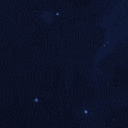
bea
2023年12月20日 · App v5.4.0
世界杯期间数据展示全面提速
升级数据缓存方案，应对多场赛事同时加载时
对球员动态与进球动画进行了流畅度优化，适
新增“精彩回看”模块，重点赛事集锦支持一键
2023年11月2日 · App v5.3.6
电竞赛事专属页上线，强化交互体验